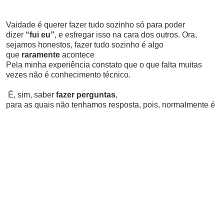
Vaidade é querer fazer tudo sozinho só para poder
dizer
“fui eu”
, e esfregar isso na cara dos outros. Ora,
sejamos honestos, fazer tudo sozinho é algo
que
raramente
acontece
Pela minha experiência constato que o que falta muitas
vezes não é conhecimento técnico.
É, sim, saber
fazer perguntas
,
para as quais não tenhamos resposta, pois, normalmente é
aí que está a
solução, e não no facto de darmos respostas que não
possam ser
questionadas.
É saber
trabalhar em equipa
sem sentir que isso diminui o
nosso valor.
É saber que
ser competitivo
não é ser solitário, é ser
emocionalmente inteligente.
É isso que ensino,
e é isso que pratico
…