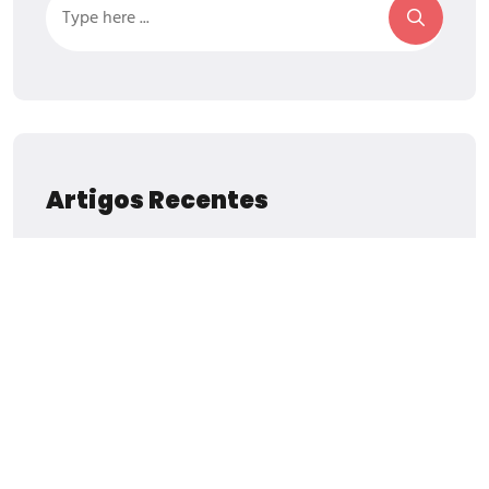
Artigos Recentes
Qual É O Verdadeiro Molde Usado Na
Indústria?
The Power Of Wall Graphic Design