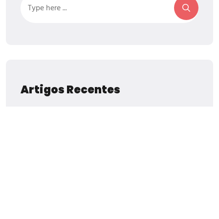
Artigos Recentes
Qual É O Verdadeiro Molde Usado Na
Indústria?
The Power Of Wall Graphic Design